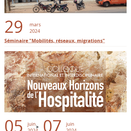
29
mars
2024
Séminaire "Mobilités, réseaux, migrations"
05
07
juin
juin
2024
2024